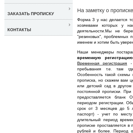
На заметку о прописк
ЗАКАЗАТЬ ПРОПИСКУ
Форма 3 у нас делается т
хозяевами которых у на
КОНТАКТЫ
деятельности.Мы не бер
"резиновых", проблемных 
именем и хотим быть уверен
Наши менеджеры постар
временную регистрац
Временная регистрация
- 
пребывания т.е. там гд
Особенность такой схемы 
прописка, но скажем вам ц
или детский сад в другом
постоянной прописки. При
предоставляется бланк
периодом регистрации. О
срок от 3 месяцев до 5 
паспорт) - учет по месту
длительный период време
прописке проставляется в п
рублей и более. Период о